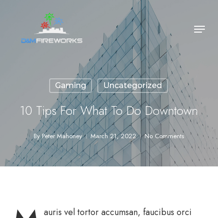
Skip
to
Menu
main
content
Gaming
Uncategorized
10 Tips For What To Do Downtown
By
Peter Mahoney
March 21, 2022
No Comments
auris vel tortor accumsan, faucibus orci